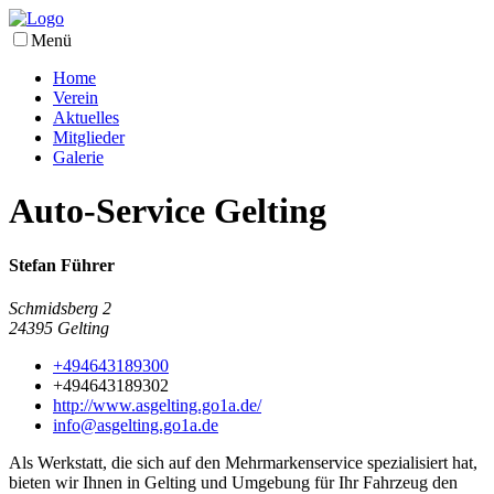
Menü
Home
Verein
Aktuelles
Mitglieder
Galerie
Auto-Service Gelting
Stefan Führer
Schmidsberg 2
24395
Gelting
+494643189300
+494643189302
http://www.asgelting.go1a.de/
info@asgelting.go1a.de
Als Werkstatt, die sich auf den Mehrmarkenservice spezialisiert hat,
bieten wir Ihnen in Gelting und Umgebung für Ihr Fahrzeug den